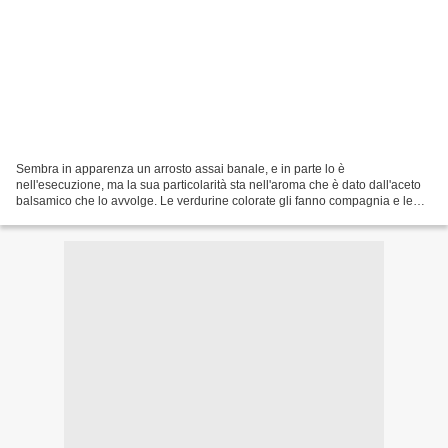
Sembra in apparenza un arrosto assai banale, e in parte lo è
nell'esecuzione, ma la sua particolarità sta nell'aroma che è dato dall'aceto
balsamico che lo avvolge. Le verdurine colorate gli fanno compagnia e le
cipolline e l'uva con la loro dolcezza...