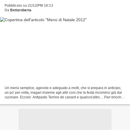
Pubblicato su 21/12/PM 18:13
Da
Bettaroberta
Un menù semplice, agevole e adeguato a molti, che si prepara in anticipo,
un po' per volta, magari insieme agli altri così che la festa incominci già dal
cucinare. Eccolo: Antipasto Terrine de canard e qualcos'altro.... Pan brioche
Insalatina con melograno...