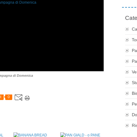
Cate
Ca
To
Pa
Pa
Ve
ampagna di Domenica
St
Bis
t
0
Pe
Do
Ri