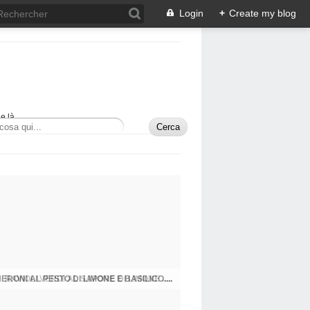
Login
+
Create my blog
e là.
RONI AL PESTO DI LIMONE E BASILICO....
RAVIOLI VERDI AL SAPORE DI LIMONE .....