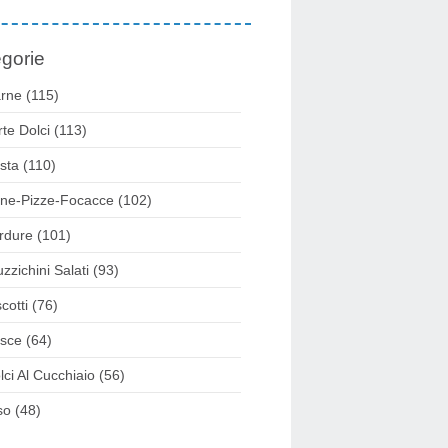
gorie
rne
(115)
rte Dolci
(113)
sta
(110)
ne-Pizze-Focacce
(102)
rdure
(101)
uzzichini Salati
(93)
cotti
(76)
sce
(64)
lci Al Cucchiaio
(56)
so
(48)