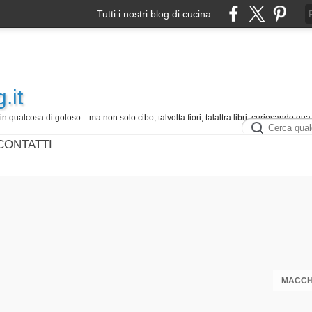
Tutti i nostri blog di cucina
.it
in qualcosa di goloso... ma non solo cibo, talvolta fiori, talaltra libri, curiosando qua 
CONTATTI
MACCHE