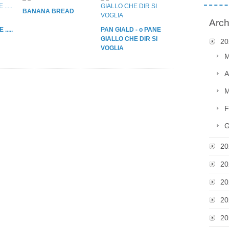
BANANA BREAD
Arch
.....
PAN GIALD - o PANE
GIALLO CHE DIR SI
20
VOGLIA
M
A
M
F
G
20
20
20
20
20