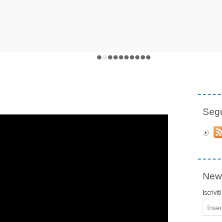
Seg
News
Iscrivit
Email