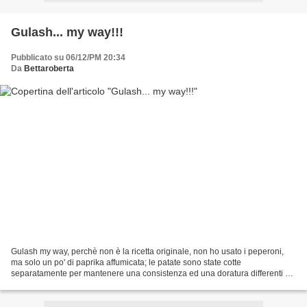
Gulash... my way!!!
Pubblicato su 06/12/PM 20:34
Da
Bettaroberta
Gulash my way, perchè non è la ricetta originale, non ho usato i peperoni,
ma solo un po' di paprika affumicata; le patate sono state cotte
separatamente per mantenere una consistenza ed una doratura differenti e
aggiunte solo all'ultimo step di cottura....