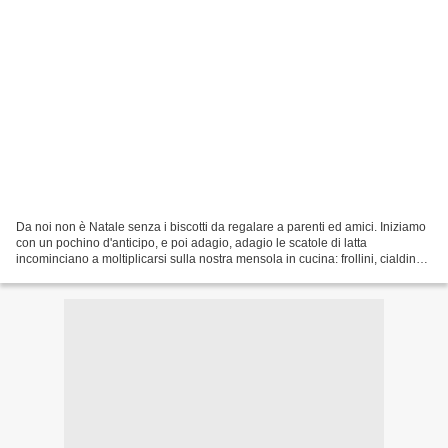
Da noi non è Natale senza i biscotti da regalare a parenti ed amici. Iniziamo
con un pochino d'anticipo, e poi adagio, adagio le scatole di latta
incominciano a moltiplicarsi sulla nostra mensola in cucina: frollini, cialdine,
bacini di dama, damier,...