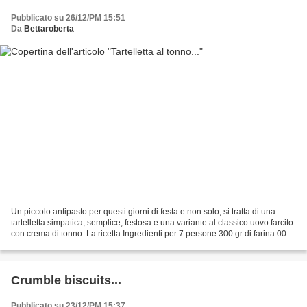
Pubblicato su 26/12/PM 15:51
Da
Bettaroberta
Un piccolo antipasto per questi giorni di festa e non solo, si tratta di una
tartelletta simpatica, semplice, festosa e una variante al classico uovo farcito
con crema di tonno. La ricetta Ingredienti per 7 persone 300 gr di farina 00 1
uovo intero +...
Crumble biscuits...
Pubblicato su 23/12/PM 15:37