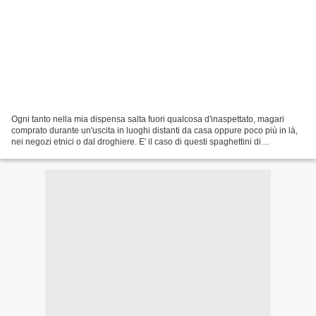
Ogni tanto nella mia dispensa salta fuori qualcosa d'inaspettato, magari
comprato durante un'uscita in luoghi distanti da casa oppure poco più in là,
nei negozi etnici o dal droghiere. E' il caso di questi spaghettini di
manifattura cinese che sono stati...