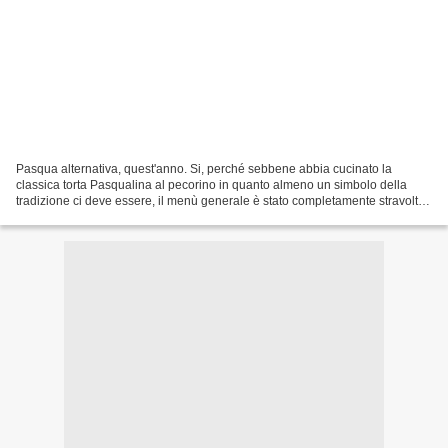
Pasqua alternativa, quest'anno. Si, perché sebbene abbia cucinato la
classica torta Pasqualina al pecorino in quanto almeno un simbolo della
tradizione ci deve essere, il menù generale è stato completamente stravolto.
Ho iniziato con il polpo, poi dei...