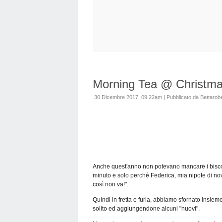
Morning Tea @ Christmas
30 Dicembre 2017, 09:22am
|
Pubblicato da Bettarob
Anche quest'anno non potevano mancare i biscotti 
minuto e solo perchè Federica, mia nipote di nove
così non va!".
Quindi in fretta e furia, abbiamo sfornato insieme
solito ed aggiungendone alcuni "nuovi".