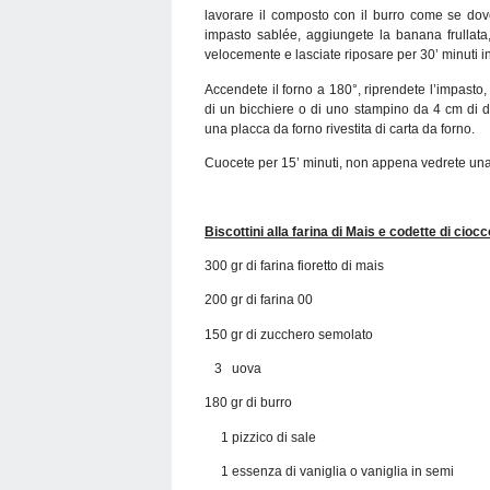
lavorare il composto con il burro come se dov
impasto sablée, aggiungete la banana frullata,
velocemente e lasciate riposare per 30’ minuti in 
Accendete il forno a 180°, riprendete l’impasto, 
di un bicchiere o di uno stampino da 4 cm di dia
una placca da forno rivestita di carta da forno.
Cuocete per 15’ minuti, non appena vedrete una l
Biscottini alla farina di Mais e codette di ciocc
300 gr di farina fioretto di mais
200 gr di farina 00
150 gr di zucchero semolato
3 uova
180 gr di burro
1 pizzico di sale
1 essenza di vaniglia o vaniglia in semi