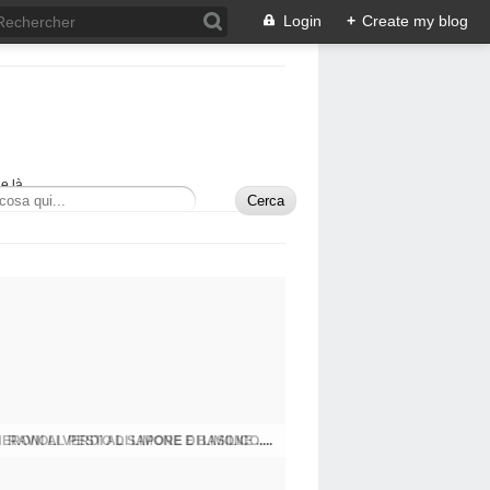
Login
+
Create my blog
e là.
RAVIOLI VERDI AL SAPORE DI LIMONE .....