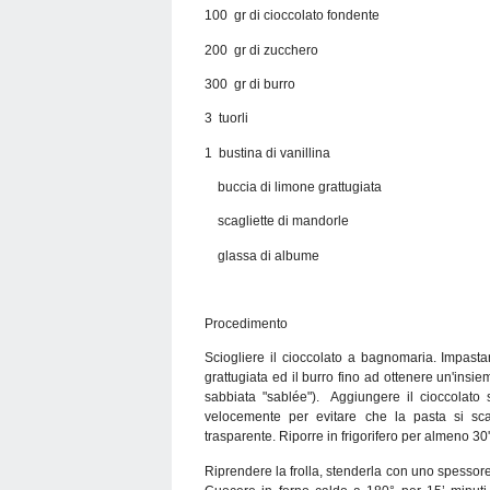
100 gr di cioccolato fondente
200 gr di zucchero
300 gr di burro
3 tuorli
1 bustina di vanillina
buccia di limone grattugiata
scagliette di mandorle
glassa di albume
Procedimento
Sciogliere il cioccolato a bagnomaria. Impastar
grattugiata ed il burro fino ad ottenere un'ins
sabbiata "sablée"). Aggiungere il cioccolato s
velocemente per evitare che la pasta si sca
trasparente. Riporre in frigorifero per almeno 30'
Riprendere la frolla, stenderla con uno spessore 