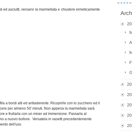
ati ed asciutti, versarvi la marmellata e chiudere ermeticamente
Arch
20
M
A
M
F
G
20
20
fila a bordi alti ed antiaderente. Ricoprirle con lo zucchero ed il
20
uocere per almeno 50' minuti. Non appena la marmellata sarà
tore e frullarla con un mixer ad immersione. Passarla al
20
 fino a nuovo bollore. Versatela in vasetti precedentemente
mento dell'uso.
20