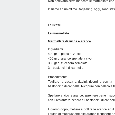
Non potevano certo mancare le marmellate che 
Insieme ad un ottimo Darjeeling, oggi, sono stati 
Le ricette
Le marmellate
Marmellata di zucca e arance
Ingredienti
400 gr di polpa di zucca
400 gr di arance spellate a vivo
350 gr di zucchero semolato
3 bastoncini di cannella
Procedimento
Tagliare la zucca a dadini, ricoprirla con l
bastoncino di cannella. Ricoprire con pellicola t
Spellare a vivo le arance, spremere bene il suc
con il restante zucchero e i bastoncini di cannel
Il giorno dopo, mettere a bollire le arance ed il
liquido di macerazione alle arance e cuocere per