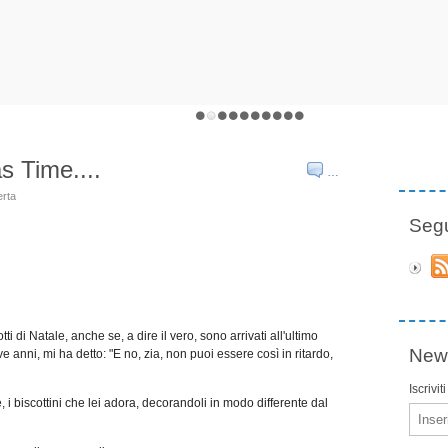
 Time....
…
erta
Seg
di Natale, anche se, a dire il vero, sono arrivati all'ultimo
News
 anni, mi ha detto: "E no, zia, non puoi essere così in ritardo,
Iscrivit
, i biscottini che lei adora, decorandoli in modo differente dal
Email