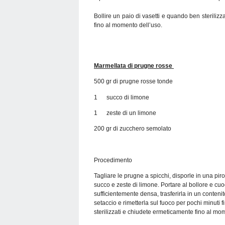
Bollire un paio di vasetti e quando ben sterilizz
fino al momento dell’uso.
Marmellata di prugne rosse
500 gr di prugne rosse tonde
1 succo di limone
1 zeste di un limone
200 gr di zucchero semolato
Procedimento
Tagliare le prugne a spicchi, disporle in una piro
succo e zeste di limone. Portare al bollore e c
sufficientemente densa, trasferirla in un conteni
setaccio e rimetterla sul fuoco per pochi minuti
sterilizzati e chiudete ermeticamente fino al mo