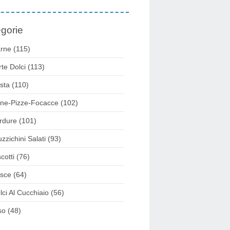
gorie
rne
(115)
rte Dolci
(113)
sta
(110)
ne-Pizze-Focacce
(102)
rdure
(101)
uzzichini Salati
(93)
cotti
(76)
sce
(64)
lci Al Cucchiaio
(56)
so
(48)