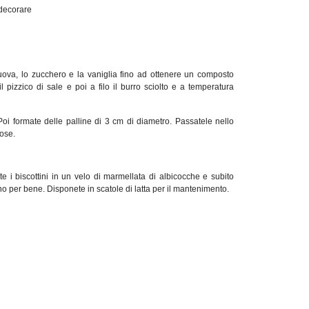
decorare
uova, lo zucchero e la vaniglia fino ad ottenere un composto
l pizzico di sale e poi a filo il burro sciolto e a temperatura
Poi formate delle palline di 3 cm di diametro. Passatele nello
ose.
te i biscottini in un velo di marmellata di albicocche e subito
ino per bene. Disponete in scatole di latta per il mantenimento.