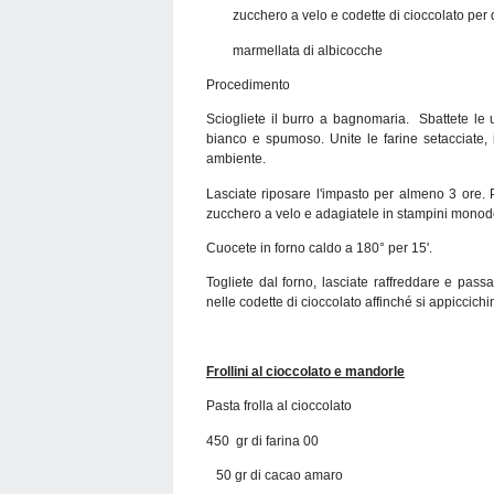
zucchero a velo e codette di cioccolato per 
marmellata di albicocche
Procedimento
Sciogliete il burro a bagnomaria. Sbattete le 
bianco e spumoso. Unite le farine setacciate, i
ambiente.
Lasciate riposare l'impasto per almeno 3 ore. 
zucchero a velo e adagiatele in stampini monod
Cuocete in forno caldo a 180° per 15'.
Togliete dal forno, lasciate raffreddare e passa
nelle codette di cioccolato affinché si appiccich
Frollini al cioccolato e mandorle
Pasta frolla al cioccolato
450 gr di farina 00
50 gr di cacao amaro