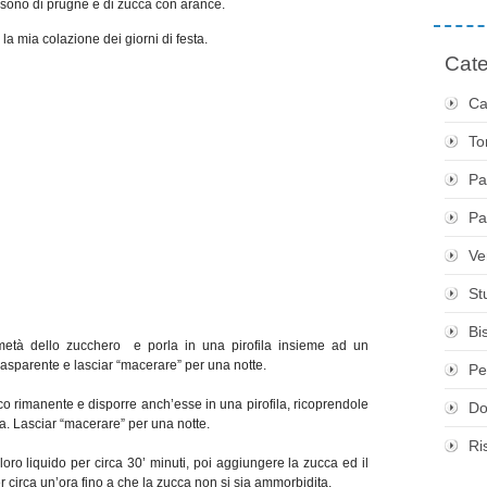
sono di prugne e di zucca con arance.
la mia colazione dei giorni di festa.
Cate
Ca
To
Pa
Pa
Ve
St
Bis
a metà dello zucchero e porla in una pirofila insieme ad un
rasparente e lasciar “macerare” per una notte.
Pe
co rimanente e disporre anch’esse in una pirofila, ricoprendole
Do
la. Lasciar “macerare” per una notte.
Ri
 loro liquido per circa 30’ minuti, poi aggiungere la zucca ed il
 circa un’ora fino a che la zucca non si sia ammorbidita.