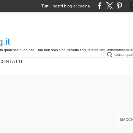
Tutti i nostri blog di cucina
.it
in qualcosa di goloso... ma non solo cibo, talvolta fiori, talaltra libri, curiosando qua 
CONTATTI