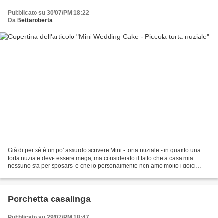
Pubblicato su 30/07/PM 18:22
Da
Bettaroberta
Già di per sé è un po' assurdo scrivere Mini - torta nuziale - in quanto una
torta nuziale deve essere mega; ma considerato il fatto che a casa mia
nessuno sta per sposarsi e che io personalmente non amo molto i dolci
dolcissimi, questa misura mi sembrava...
Porchetta casalinga
Pubblicato su 29/07/PM 18:47