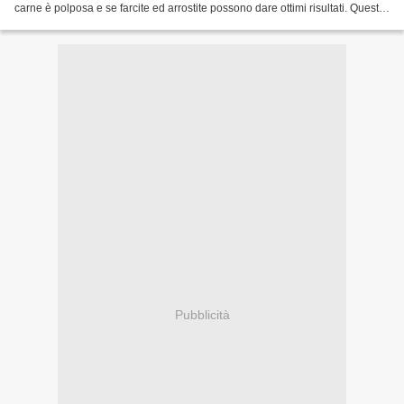
carne è polposa e se farcite ed arrostite possono dare ottimi risultati. Questa
foto è un piccolo esempio...
Pubblicità