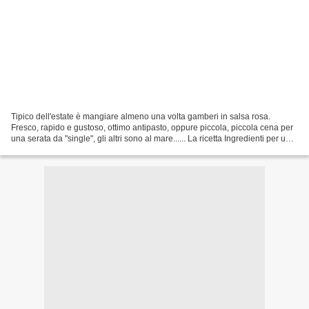
Tipico dell'estate è mangiare almeno una volta gamberi in salsa rosa.
Fresco, rapido e gustoso, ottimo antipasto, oppure piccola, piccola cena per
una serata da "single", gli altri sono al mare...... La ricetta Ingredienti per una
"single cup" (coppa...