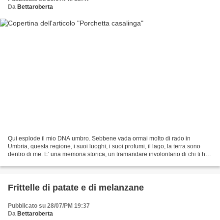
Da
Bettaroberta
Qui esplode il mio DNA umbro. Sebbene vada ormai molto di rado in
Umbria, questa regione, i suoi luoghi, i suoi profumi, il lago, la terra sono
dentro di me. E' una memoria storica, un tramandare involontario di chi ti ha
preceduto. Ognuno di noi è il...
Frittelle di patate e di melanzane
Pubblicato su 28/07/PM 19:37
Da
Bettaroberta