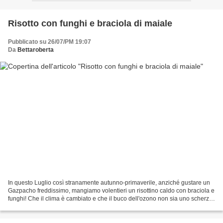
Risotto con funghi e braciola di maiale
Pubblicato su 26/07/PM 19:07
Da
Bettaroberta
In questo Luglio così stranamente autunno-primaverile, anziché gustare un
Gazpacho freddissimo, mangiamo volentieri un risottino caldo con braciola e
funghi! Che il clima è cambiato e che il buco dell'ozono non sia uno scherzo,
lo sapevamo, che i metereologi...