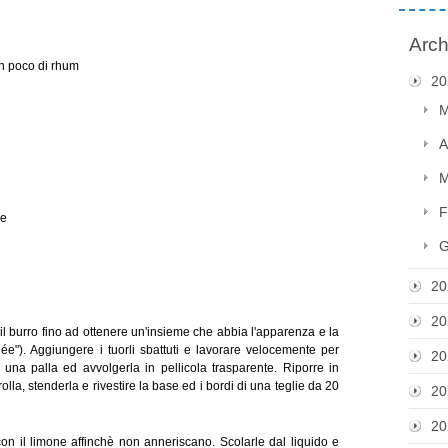
Arch
n poco di rhum
20
M
A
M
F
ne
G
20
20
il burro fino ad ottenere un'insieme che abbia l'apparenza e la
ée"). Aggiungere i tuorli sbattuti e lavorare velocemente per
20
 una palla ed avvolgerla in pellicola trasparente. Riporre in
olla, stenderla e rivestire la base ed i bordi di una teglie da 20
20
20
e con il limone affinchè non anneriscano. Scolarle dal liquido e