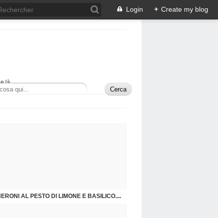
Login
+
Create my blog
e là.
RONI AL PESTO DI LIMONE E BASILICO....
RAVIOLI VERDI AL SAPORE DI LIMONE .....