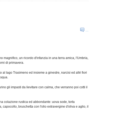
…
o magnifico, un ricordo d'infanzia in una terra amica, l'Umbria,
orni di primavera.
no al lago Trasimeno ed insieme a ginestre, narcisi ed altri fiori
asqua.
ino gli impasti da lievitare con calma, che verranno poi cotti il
na colazione rustica ed abbondante: uova sode, torta
capocollo, bruschetta con l'olio extravergine d'oliva e aglio, il