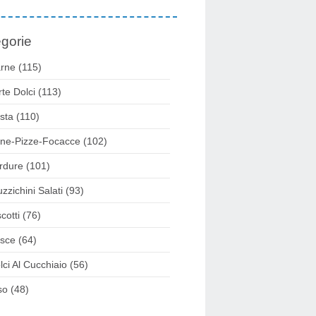
gorie
rne
(115)
rte Dolci
(113)
sta
(110)
ne-Pizze-Focacce
(102)
rdure
(101)
uzzichini Salati
(93)
cotti
(76)
sce
(64)
lci Al Cucchiaio
(56)
so
(48)