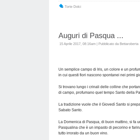
Torte Dolci
Auguri di Pasqua ...
15 Aprile 2017, 08:16am
|
Pubblicato da Bettaroberta
Un semplice campo di Iris, un colore e un profum
in cui questi fiori nascono spontanei nei primi gi
Si trovano lungo i crinali delle colline che porta
di campo, profumano quel tempo Santo della P
La tradizione vuole che il Giovedì Santo si prepar
Sabato Santo.
La Domenica di Pasqua, di buon mattino, si fa u
Pasqualina che è un impasto di pecorino e farina, 
tutto irrorato da un buon vino.