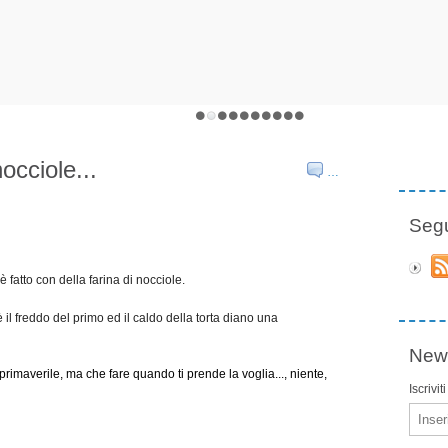
occiole...
…
Seg
è fatto con della farina di nocciole.
 il freddo del primo ed il caldo della torta diano una
News
primaverile, ma che fare quando ti prende la voglia..., niente,
Iscrivit
Email