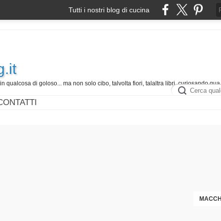
Tutti i nostri blog di cucina
.it
in qualcosa di goloso... ma non solo cibo, talvolta fiori, talaltra libri, curiosando qua 
CONTATTI
MACCHE