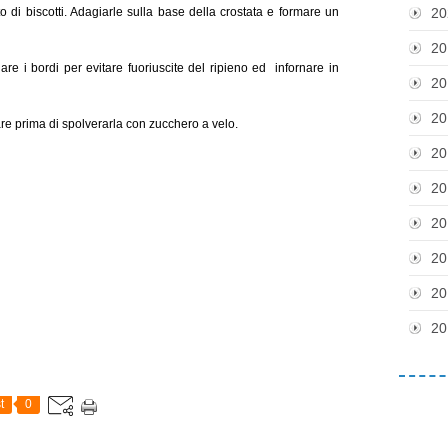
to di biscotti. Adagiarle sulla base della crostata e formare un
20
20
egare i bordi per evitare fuoriuscite del ripieno ed infornare in
20
20
are prima di spolverarla con zucchero a velo.
20
20
20
20
20
20
t
0