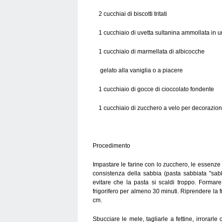
2 cucchiai di biscotti tritati
1 cucchiaio di uvetta sultanina ammollata in u
1 cucchiaio di marmellata di albicocche
gelato alla vaniglia o a piacere
1 cucchiaio di gocce di cioccolato fondente
1 cucchiaio di zucchero a velo per decorazio
Procedimento
Impastare le farine con lo zucchero, le essenze 
consistenza della sabbia (pasta sabbiata "sabl
evitare che la pasta si scaldi troppo. Formare
frigorifero per almeno 30 minuti. Riprendere la fr
cm.
Sbucciare le mele, tagliarle a fettine, irrorarl