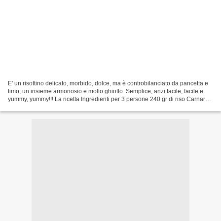
E' un risottino delicato, morbido, dolce, ma è controbilanciato da pancetta e
timo, un insieme armonosio e molto ghiotto. Semplice, anzi facile, facile e
yummy, yummy!!! La ricetta Ingredienti per 3 persone 240 gr di riso Carnaroli
2 pere Williams + 1...