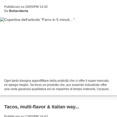
Pubblicato su 18/05/PM 14:42
Da
Bettaroberta
Ogni tanto bisogna approffittare della praticità che ci offre il super-mercato,
mi spiego meglio. Se trovo un prodotto che, pur essendo industriale offre
una certa garanzia qualitativa ed un risparmio di tempo notevole, l'acquisto a
cuor leggero e sperimento....
Tacos, multi-flavor & Italian way...
Pubblicato su 13/05/PM 14:43