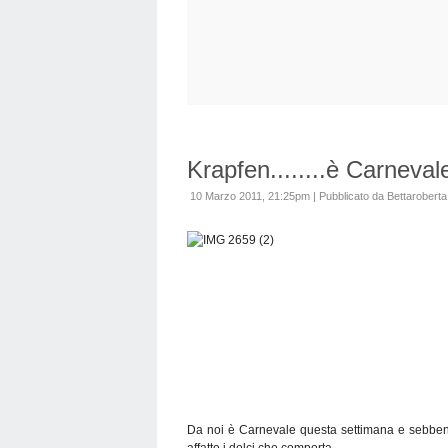
Krapfen........è Carnevale
10 Marzo 2011, 21:25pm
|
Pubblicato da Bettaroberta
Da noi è Carnevale questa settimana e sebbene
affatto i dolci che comporta.