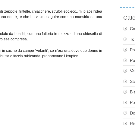
i zeppole, frittelle, chiacchere, strufoli ecc.ecc., mi piace l'idea
Cate
aliano non è, e che ho visto eseguire con una maestria ed una
Ca
dato da boschi, con una fattoria in mezzo ed una chiesetta di
To
tirolese compresa.
Pa
per lì in cucine da campo "volanti", ce n'era una dove due donne in
a robusta e faccia rubiconda, preparavano i krapfen.
Pa
Ve
St
Bis
Pe
Do
Ri