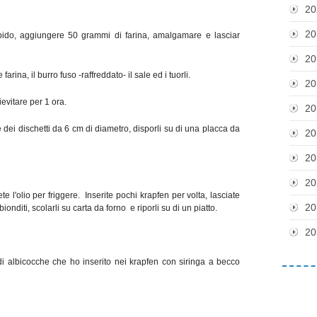
20
20
tiepido, aggiungere 50 grammi di farina, amalgamare e lasciar
20
rina, il burro fuso -raffreddato- il sale ed i tuorli.
20
ievitare per 1 ora.
20
re dei dischetti da 6 cm di diametro, disporli su di una placca da
20
20
20
e l'olio per friggere. Inserite pochi krapfen per volta, lasciate
20
onditi, scolarli su carta da forno e riporli su di un piatto.
20
i albicocche che ho inserito nei krapfen con siringa a becco