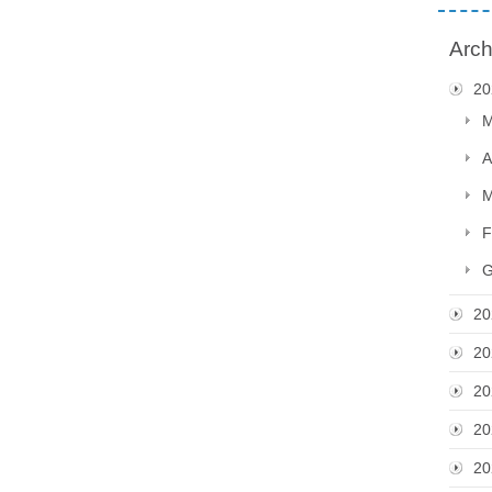
Arch
20
M
A
M
F
G
20
20
20
20
20