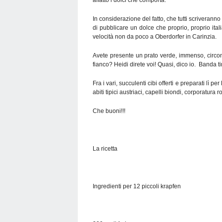
In considerazione del fatto, che tutti scriveranno d
di pubblicare un dolce che proprio, proprio it
velocità non da poco a Oberdorfer in Carinzia.
Avete presente un prato verde, immenso, circon
fianco? Heidi direte voi! Quasi, dico io. Banda 
Fra i vari, succulenti cibi offerti e preparati lì 
abiti tipici austriaci, capelli biondi, corporatur
Che buoni!!!
La ricetta
Ingredienti per 12 piccoli krapfen