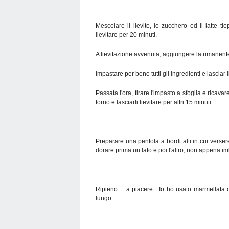
Mescolare il lievito, lo zucchero ed il latte 
lievitare per 20 minuti.
A lievitazione avvenuta, aggiungere la rimanente fa
Impastare per bene tutti gli ingredienti e lasciar l
Passata l'ora, tirare l'impasto a sfoglia e ricava
forno e lasciarli lievitare per altri 15 minuti.
Preparare una pentola a bordi alti in cui verseret
dorare prima un lato e poi l'altro; non appena imbi
Ripieno : a piacere. Io ho usato marmellata d
lungo.