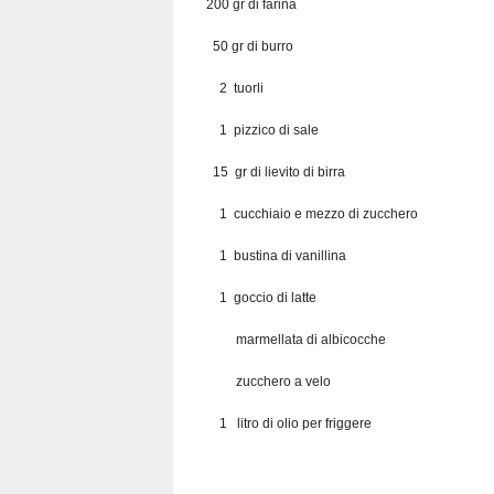
200 gr di farina
50 gr di burro
2 tuorli
1 pizzico di sale
15 gr di lievito di birra
1 cucchiaio e mezzo di zucchero
1 bustina di vanillina
1 goccio di latte
marmellata di albicocche
zucchero a velo
1 litro di olio per friggere