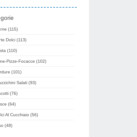
gorie
rne
(115)
rte Dolci
(113)
sta
(110)
ne-Pizze-Focacce
(102)
rdure
(101)
uzzichini Salati
(93)
cotti
(76)
sce
(64)
lci Al Cucchiaio
(56)
so
(48)