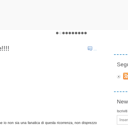
!!!!
…
Seg
News
Iscrivit
Email
 io non sia una fanatica di questa ricorrenza, non disprezzo