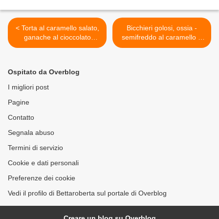
< Torta al caramello salato,
Bicchieri golosi, ossia -
ganache al cioccolato
semifreddo al caramello e
fondente e mandorle
yogurt greco.... >
tostate
Ospitato da Overblog
I migliori post
Pagine
Contatto
Segnala abuso
Termini di servizio
Cookie e dati personali
Preferenze dei cookie
Vedi il profilo di Bettaroberta sul portale di Overblog
Creare un blog su Overblog